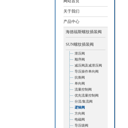
网站首页
关于我们
产品中心
海德福斯螺纹插装阀
SUN螺纹插装阀
泄压阀
顺序阀
减压阀及减泄压阀
导压操作单向阀
抗衡阀
单向阀
流量控制阀
优先流量控制阀
分流/集流阀
逻辑阀
方向阀
电磁阀
导压级阀